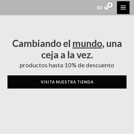
Ir
MAI
$
0
al
ME
contenido
Cambiando el
mundo
, una
ceja a la vez.
productos hasta 10% de descuento
VISITA NUESTRA TIENDA