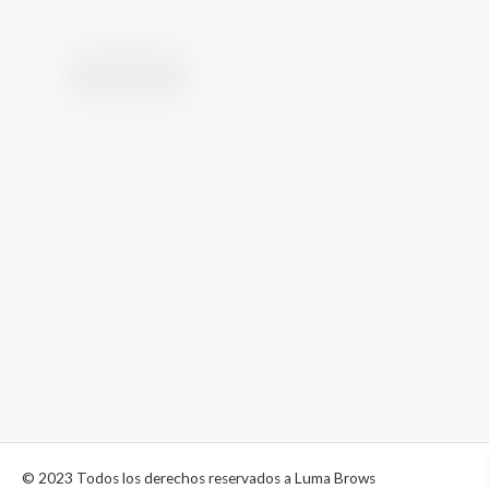
$
13,290
$
13,290
Comprar
Comprar
Tinte 1.1 Grafite - 15 ML
Tinte Pure black N°1 - 15
ML
$
13,290
$
13,290
Comprar
Comprar
© 2023 Todos los derechos reservados a Luma Brows