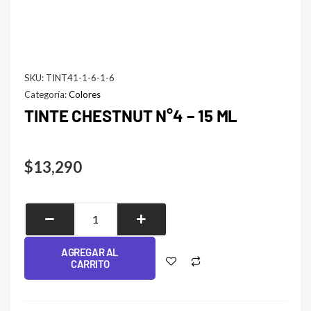
SKU:
TINT41-1-6-1-6
Categoría:
Colores
TINTE CHESTNUT N°4 – 15 ML
$
13,290
Tinte
Chestnut
N°4
AGREGAR AL
CARRITO
-
15
ML