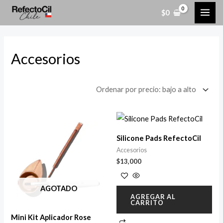
Ordenado
Ir
MAI
P
P
por
$
0
precio:
al
r
r
bajo
ME
a
contenido
e
e
alto
c
c
Accesorios
i
i
o
o
Mostrando 6 resultados
í
á
n
x
Silicone Pads RefectoCil
i
i
Accesorios
$
13,000
o
o
AGOTADO
AGREGAR AL
CARRITO
Mini Kit Aplicador Rose