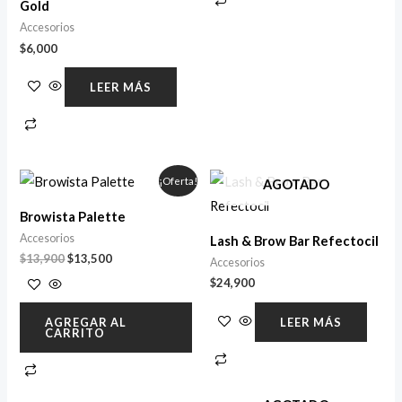
Gold
Accesorios
$
6,000
LEER MÁS
El
El
¡Oferta!
AGOTADO
precio
precio
original
actual
Browista Palette
era:
es:
$13,900.
$13,500.
Accesorios
Lash & Brow Bar Refectocil
$
13,900
$
13,500
Accesorios
$
24,900
AGREGAR AL
LEER MÁS
CARRITO