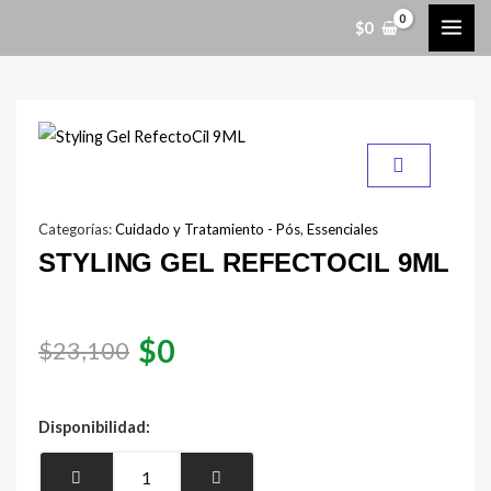
Ir
MAI
$
0
al
ME
contenido
Categorías:
Cuidado y Tratamiento - Pós
,
Essenciales
STYLING GEL REFECTOCIL 9ML
El
El
$
0
$
23,100
precio
precio
original
actual
Styling
Disponibilidad:
Gel
era:
es:
RefectoCil