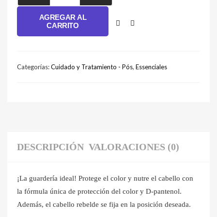
$23,100.
$0.
9ML
AGREGAR AL
cantidad
CARRITO
Categorías:
Cuidado y Tratamiento - Pós
,
Essenciales
DESCRIPCIÓN
VALORACIONES (0)
¡La guardería ideal! Protege el color y nutre el cabello con
la fórmula única de protección del color y D-pantenol.
Además, el cabello rebelde se fija en la posición deseada.