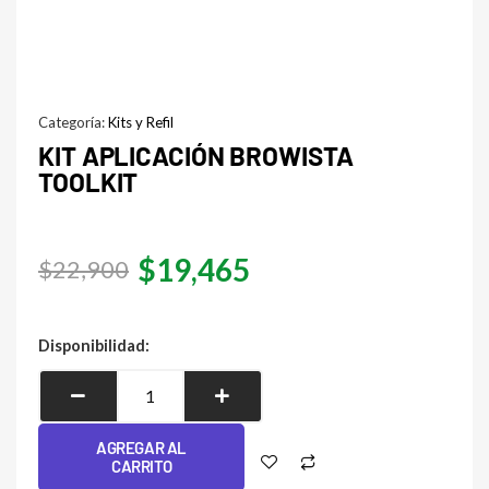
Categoría:
Kits y Refil
KIT APLICACIÓN BROWISTA
TOOLKIT
El
El
$
19,465
$
22,900
precio
precio
original
actual
Kit
Disponibilidad:
Aplicación
era:
es:
Browista
$22,900.
$19,465.
Toolkit
AGREGAR AL
cantidad
CARRITO